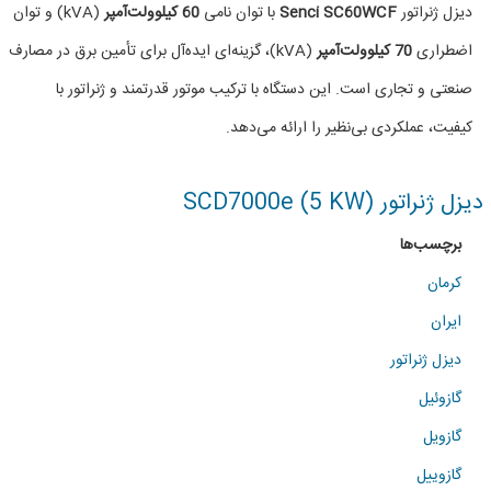
دیزل
دیزل ژنراتور
Senci SC60WCF
با توان نامی
60 کیلوولت‌آمپر
(kVA) و توان
ژنراتور
اضطراری
70 کیلوولت‌آمپر
(kVA)، گزینه‌ای ایده‌آل برای تأمین برق در مصارف
66KVA
صنعتی و تجاری است. این دستگاه با ترکیب موتور قدرتمند و ژنراتور با
برند
کیفیت، عملکردی بی‌نظیر را ارائه می‌دهد.
سنسی
دیزل ژنراتور SCD7000e (5 KW)
برچسب‌ها
کرمان
ایران
دیزل ژنراتور
گازوئیل
گازویل
گازوییل