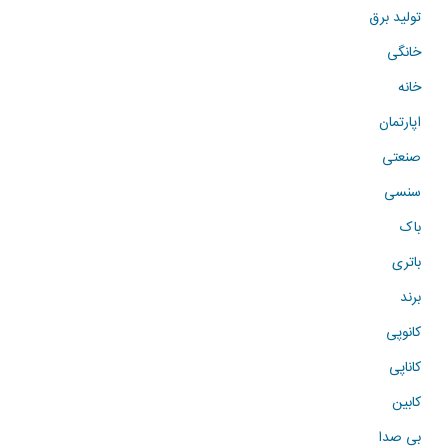
تولید برق
خانگی
خانه
اپارتمان
صنعتی
سنسی
باک
باتری
برند
کانوپی
کاناپی
کابین
بی صدا