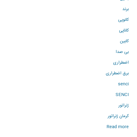
برند
کانوپی
کاناپی
کابین
بی صدا
اضطراری
برق اضطراری
senci
SENCI
ژنراتور
کرمان ژنراتور
about
Read more