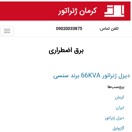
فتن
کرمان ژنراتور
ه
حتوای
صلی
09020033875
ggle
ation
برق اضطراری
دیزل ژنراتور 66KVA برند سنسی
برچسب‌ها
کرمان
ایران
دیزل ژنراتور
گازوئیل