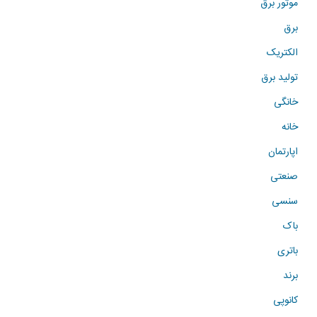
موتور برق
برق
الکتریک
تولید برق
خانگی
خانه
اپارتمان
صنعتی
سنسی
باک
باتری
برند
کانوپی