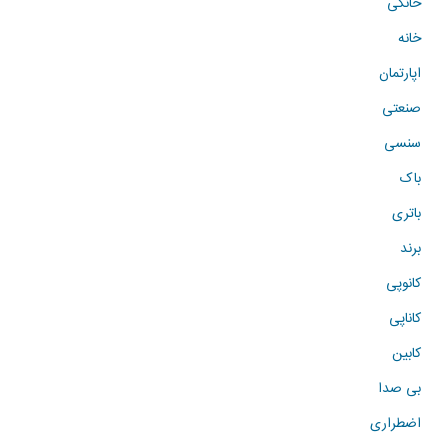
خانگی
خانه
اپارتمان
صنعتی
سنسی
باک
باتری
برند
کانوپی
کاناپی
کابین
بی صدا
اضطراری