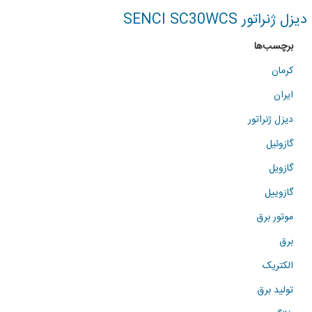
برای
دیزل ژنراتور SENCI SC30WCS
موتور
برچسب‌ها
برق
کرمان
و
ایران
دیزل
دیزل ژنراتور
ژنراتور
گازوئیل
گازویل
گازوییل
موتور برق
برق
الکتریک
تولید برق