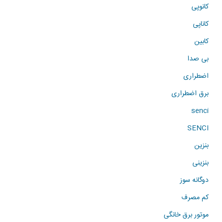
کانوپی
کاناپی
کابین
بی صدا
اضطراری
برق اضطراری
senci
SENCI
بنزین
بنزینی
دوگانه سوز
کم مصرف
موتور برق خانگی