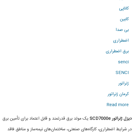
کاناپی
کابین
بی صدا
اضطراری
برق اضطراری
senci
SENCI
ژنراتور
کرمان ژنراتور
about
Read more
دیزل
دیزل ژنراتور SCD7000e
یک مولد برق قدرتمند و قابل اعتماد برای تأمین برق
ژنراتور
در شرایط اضطراری، کارگاه‌های صنعتی، ساختمان‌های نیمه‌ساز و مناطق فاقد
SCD7000e