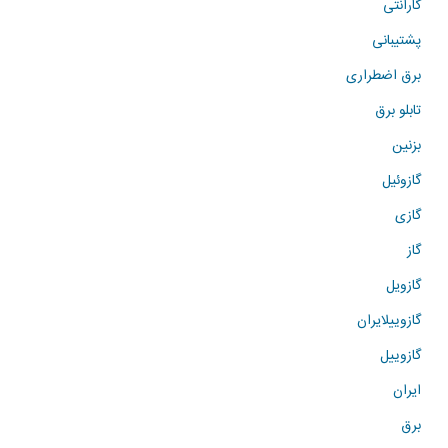
گارانتی
پشتیبانی
برق اضطراری
تابلو برق
بزنین
گازوئیل
گازی
گاز
گازویل
گازوییلایران
گازوییل
ایران
برق