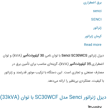
برق اضطراری
senci
SENCI
ژنراتور
کرمان ژنراتور
about
Read more
دیزل
دیزل ژنراتور
Senci SC30WCS
با توان نامی
30 کیلوولت‌آمپر
(kVA) و توان
ژنراتور
اضطراری
35 کیلوولت‌آمپر
(kVA)، گزینه‌ای مناسب برای تأمین برق در
SENCI
مصارف صنعتی و تجاری است. این دستگاه با ترکیب موتور قدرتمند و ژنراتور
SC30WCS
با کیفیت، عملکردی بی‌نظیر را ارائه می‌دهد.
دیزل ژنراتور Senci مدل SC30WCF با توان (33kVA)
برچسب‌ها