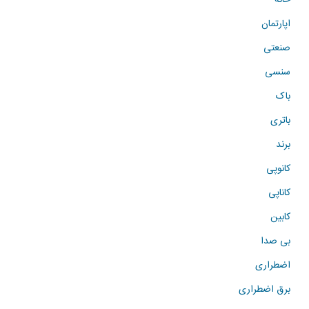
اپارتمان
صنعتی
سنسی
باک
باتری
برند
کانوپی
کاناپی
کابین
بی صدا
اضطراری
برق اضطراری