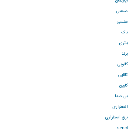
اپارتمان
صنعتی
سنسی
باک
باتری
برند
کانوپی
کاناپی
کابین
بی صدا
اضطراری
برق اضطراری
senci