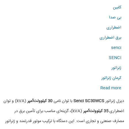
کابین
بی صدا
اضطراری
برق اضطراری
senci
SENCI
ژنراتور
کرمان ژنراتور
about
Read more
دیزل
دیزل ژنراتور
Senci SC30WCS
با توان نامی
30 کیلوولت‌آمپر
(kVA) و توان
ژنراتور
اضطراری
35 کیلوولت‌آمپر
(kVA)، گزینه‌ای مناسب برای تأمین برق در
SENCI
مصارف صنعتی و تجاری است. این دستگاه با ترکیب موتور قدرتمند و ژنراتور
SC30WCS