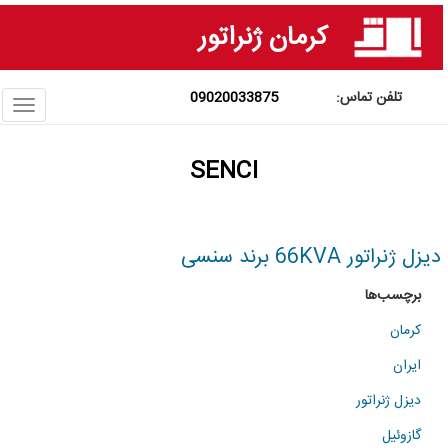
فتن
کرمان ژنراتور
ه
حتوای
صلی
09020033875
ggle
ation
SENCI
دیزل ژنراتور 66KVA برند سنسی
برچسب‌ها
کرمان
ایران
دیزل ژنراتور
گازوئیل