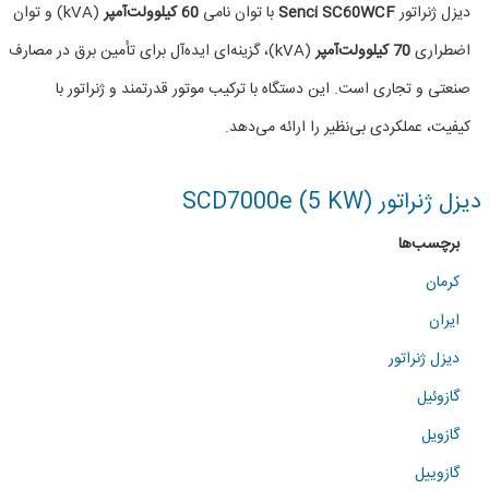
دیزل
دیزل ژنراتور
Senci SC60WCF
با توان نامی
60 کیلوولت‌آمپر
(kVA) و توان
ژنراتور
اضطراری
70 کیلوولت‌آمپر
(kVA)، گزینه‌ای ایده‌آل برای تأمین برق در مصارف
66KVA
صنعتی و تجاری است. این دستگاه با ترکیب موتور قدرتمند و ژنراتور با
برند
کیفیت، عملکردی بی‌نظیر را ارائه می‌دهد.
سنسی
دیزل ژنراتور SCD7000e (5 KW)
برچسب‌ها
کرمان
ایران
دیزل ژنراتور
گازوئیل
گازویل
گازوییل