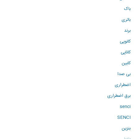
باک
باتری
برند
کانوپی
کاناپی
کابین
بی صدا
اضطراری
برق اضطراری
senci
SENCI
بنزین