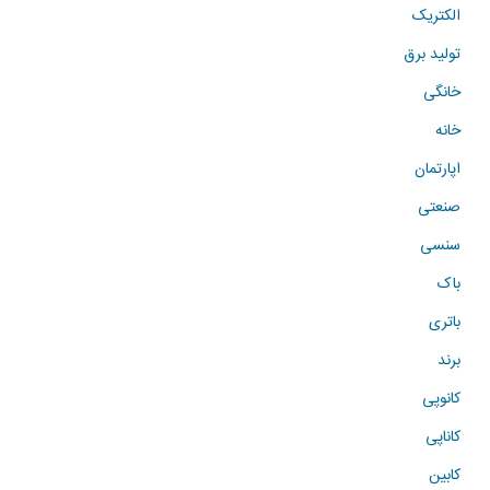
الکتریک
تولید برق
خانگی
خانه
اپارتمان
صنعتی
سنسی
باک
باتری
برند
کانوپی
کاناپی
کابین