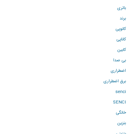
باتری
برند
کانوپی
کاناپی
کابین
بی صدا
اضطراری
برق اضطراری
senci
SENCI
خانگی
بنزین
بنزینی