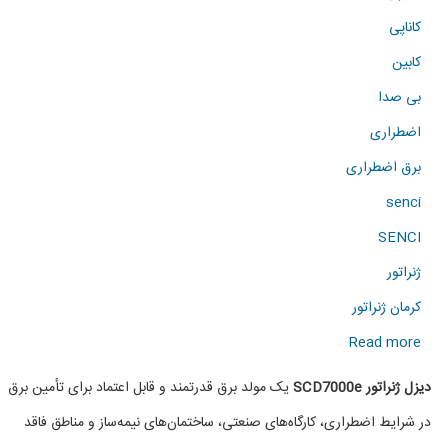
کاناپی
کابین
بی صدا
اضطراری
برق اضطراری
senci
SENCI
ژنراتور
کرمان ژنراتور
about
Read more
دیزل
دیزل ژنراتور SCD7000e
یک مولد برق قدرتمند و قابل اعتماد برای تأمین برق
ژنراتور
در شرایط اضطراری، کارگاه‌های صنعتی، ساختمان‌های نیمه‌ساز و مناطق فاقد
SCD7000e