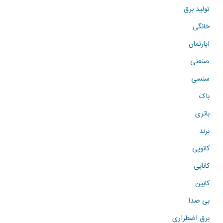
تولید برق
خانگی
اپارتمان
صنعتی
سنسی
باک
باتری
برند
کانوپی
کاناپی
کابین
بی صدا
برق اضطراری