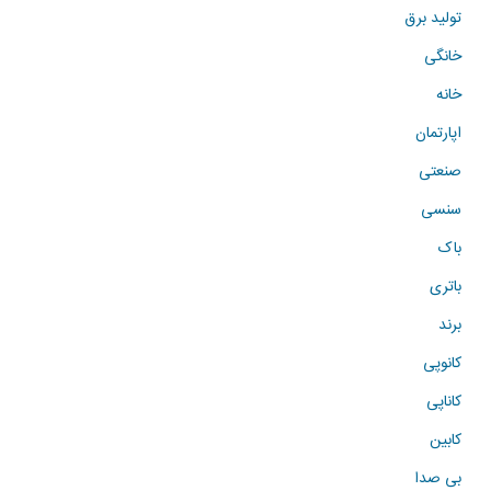
تولید برق
خانگی
خانه
اپارتمان
صنعتی
سنسی
باک
باتری
برند
کانوپی
کاناپی
کابین
بی صدا