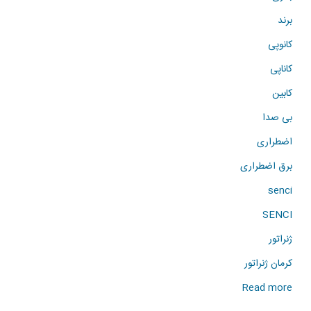
برند
کانوپی
کاناپی
کابین
بی صدا
اضطراری
برق اضطراری
senci
SENCI
ژنراتور
کرمان ژنراتور
about
Read more