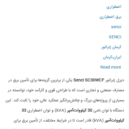
اضطراری
برق اضطراری
senci
SENCI
کرمان ژنراتور
ایران،کرمان
about
Read more
دیزل
دیزل ژنراتور
Senci SC30WCF
یکی از برترین گزینه‌ها برای تأمین برق در
ژنراتور
مصارف صنعتی و تجاری است که با طراحی قوی و کارآمد خود، توانسته در
Senci
بسیاری از پروژه‌های بزرگ و چالش‌برانگیز عملکرد عالی خود را ثابت کند. این
مدل
دستگاه با توان نامی
30 کیلوولت‌آمپر
(kVA) و توان اضطراری
33
SC30WCF
کیلوولت‌آمپر
(kVA) قادر است تا در شرایط مختلف، از تأمین برق برای
با