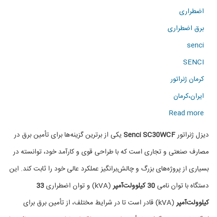
اضطراری
برق اضطراری
senci
SENCI
کرمان ژنراتور
ایران،کرمان
about
Read more
دیزل
دیزل ژنراتور
Senci SC30WCF
یکی از برترین گزینه‌ها برای تأمین برق در
ژنراتور
مصارف صنعتی و تجاری است که با طراحی قوی و کارآمد خود، توانسته در
Senci
بسیاری از پروژه‌های بزرگ و چالش‌برانگیز عملکرد عالی خود را ثابت کند. این
مدل
دستگاه با توان نامی
30 کیلوولت‌آمپر
(kVA) و توان اضطراری
33
SC30WCF
کیلوولت‌آمپر
(kVA) قادر است تا در شرایط مختلف، از تأمین برق برای
با