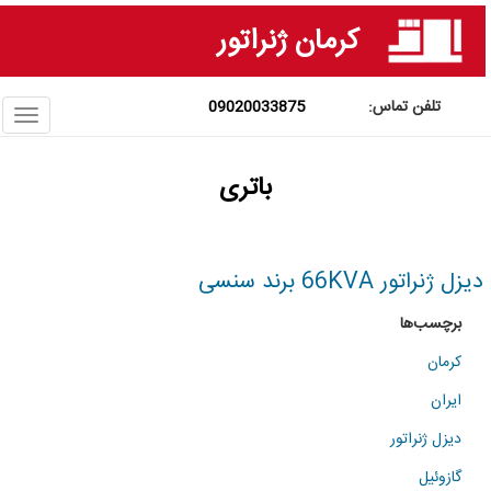
فتن
کرمان ژنراتور
ه
حتوای
صلی
09020033875
ggle
ation
باتری
دیزل ژنراتور 66KVA برند سنسی
برچسب‌ها
کرمان
ایران
دیزل ژنراتور
گازوئیل