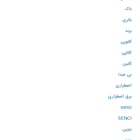
باک
باتری
برند
کانوپی
کاناپی
کابین
بی صدا
اضطراری
برق اضطراری
senci
SENCI
بنزین