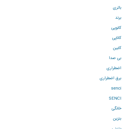
باتری
برند
کانوپی
کاناپی
کابین
بی صدا
اضطراری
برق اضطراری
senci
SENCI
خانگی
بنزین
بنزینی