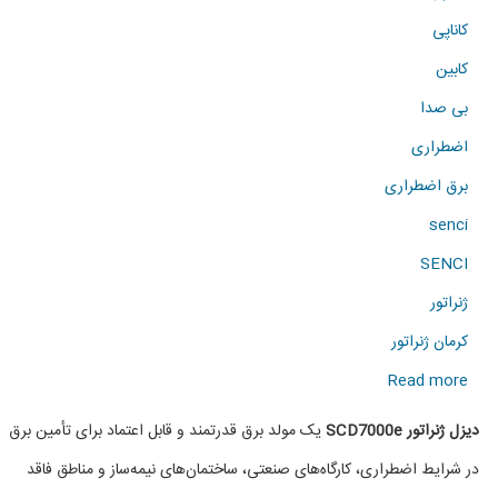
کاناپی
کابین
بی صدا
اضطراری
برق اضطراری
senci
SENCI
ژنراتور
کرمان ژنراتور
about
Read more
دیزل
دیزل ژنراتور SCD7000e
یک مولد برق قدرتمند و قابل اعتماد برای تأمین برق
ژنراتور
در شرایط اضطراری، کارگاه‌های صنعتی، ساختمان‌های نیمه‌ساز و مناطق فاقد
SCD7000e