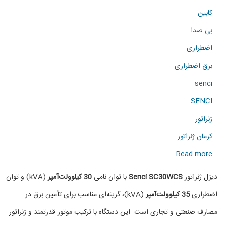
کابین
بی صدا
اضطراری
برق اضطراری
senci
SENCI
ژنراتور
کرمان ژنراتور
about
Read more
دیزل
دیزل ژنراتور
Senci SC30WCS
با توان نامی
30 کیلوولت‌آمپر
(kVA) و توان
ژنراتور
اضطراری
35 کیلوولت‌آمپر
(kVA)، گزینه‌ای مناسب برای تأمین برق در
SENCI
مصارف صنعتی و تجاری است. این دستگاه با ترکیب موتور قدرتمند و ژنراتور
SC30WCS