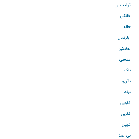
تولید برق
خانگی
خانه
اپارتمان
صنعتی
سنسی
باک
باتری
برند
کانوپی
کاناپی
کابین
بی صدا