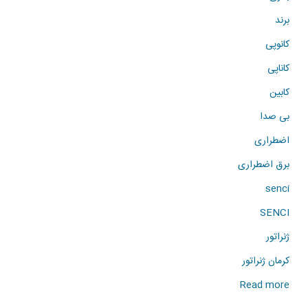
برند
کانوپی
کاناپی
کابین
بی صدا
اضطراری
برق اضطراری
senci
SENCI
ژنراتور
کرمان ژنراتور
about
Read more