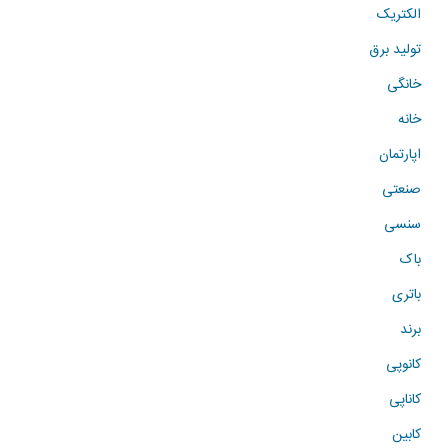
الکتریک
تولید برق
خانگی
خانه
اپارتمان
صنعتی
سنسی
باک
باتری
برند
کانوپی
کاناپی
کابین