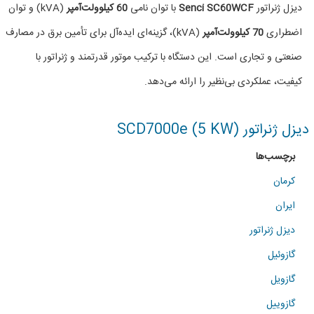
دیزل
دیزل ژنراتور
Senci SC60WCF
با توان نامی
60 کیلوولت‌آمپر
(kVA) و توان
ژنراتور
اضطراری
70 کیلوولت‌آمپر
(kVA)، گزینه‌ای ایده‌آل برای تأمین برق در مصارف
66KVA
صنعتی و تجاری است. این دستگاه با ترکیب موتور قدرتمند و ژنراتور با
برند
کیفیت، عملکردی بی‌نظیر را ارائه می‌دهد.
سنسی
دیزل ژنراتور SCD7000e (5 KW)
برچسب‌ها
کرمان
ایران
دیزل ژنراتور
گازوئیل
گازویل
گازوییل