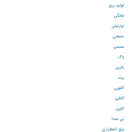
تولید برق
خانگی
اپارتمان
صنعتی
سنسی
باک
باتری
برند
کانوپی
کاناپی
کابین
بی صدا
برق اضطراری