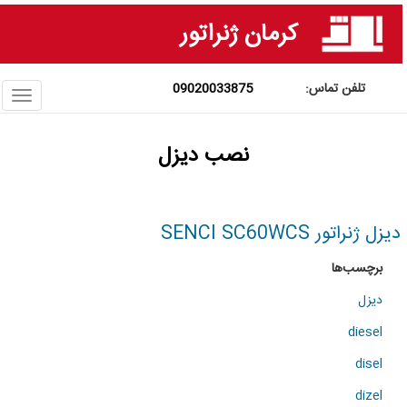
فتن
کرمان ژنراتور
ه
حتوای
صلی
09020033875
ggle
ation
نصب دیزل
دیزل ژنراتور SENCI SC60WCS
برچسب‌ها
دیزل
diesel
disel
dizel