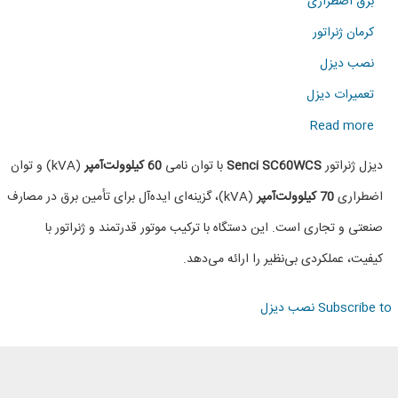
برق اضطراری
کرمان ژنراتور
نصب دیزل
تعمیرات دیزل
about
Read more
دیزل
دیزل ژنراتور
Senci SC60WCS
با توان نامی
60 کیلوولت‌آمپر
(kVA) و توان
ژنراتور
اضطراری
70 کیلوولت‌آمپر
(kVA)، گزینه‌ای ایده‌آل برای تأمین برق در مصارف
SENCI
صنعتی و تجاری است. این دستگاه با ترکیب موتور قدرتمند و ژنراتور با
SC60WCS
کیفیت، عملکردی بی‌نظیر را ارائه می‌دهد.
Subscribe to نصب دیزل