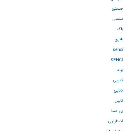
صنعتی
سنسی
باک
باتری
senci
SENCI
برند
کانوپی
کاناپی
کابین
بی صدا
اضطراری