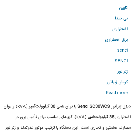
کابین
بی صدا
اضطراری
برق اضطراری
senci
SENCI
ژنراتور
کرمان ژنراتور
about
Read more
دیزل
دیزل ژنراتور
Senci SC30WCS
با توان نامی
30 کیلوولت‌آمپر
(kVA) و توان
ژنراتور
اضطراری
35 کیلوولت‌آمپر
(kVA)، گزینه‌ای مناسب برای تأمین برق در
SENCI
مصارف صنعتی و تجاری است. این دستگاه با ترکیب موتور قدرتمند و ژنراتور
SC30WCS