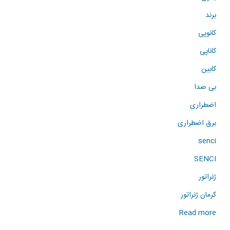
برند
کانوپی
کاناپی
کابین
بی صدا
اضطراری
برق اضطراری
senci
SENCI
ژنراتور
کرمان ژنراتور
about
Read more