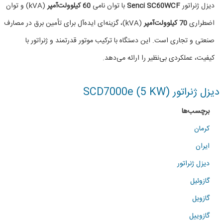
دیزل
دیزل ژنراتور
Senci SC60WCF
با توان نامی
60 کیلوولت‌آمپر
(kVA) و توان
ژنراتور
اضطراری
70 کیلوولت‌آمپر
(kVA)، گزینه‌ای ایده‌آل برای تأمین برق در مصارف
66KVA
صنعتی و تجاری است. این دستگاه با ترکیب موتور قدرتمند و ژنراتور با
برند
کیفیت، عملکردی بی‌نظیر را ارائه می‌دهد.
سنسی
دیزل ژنراتور SCD7000e (5 KW)
برچسب‌ها
کرمان
ایران
دیزل ژنراتور
گازوئیل
گازویل
گازوییل