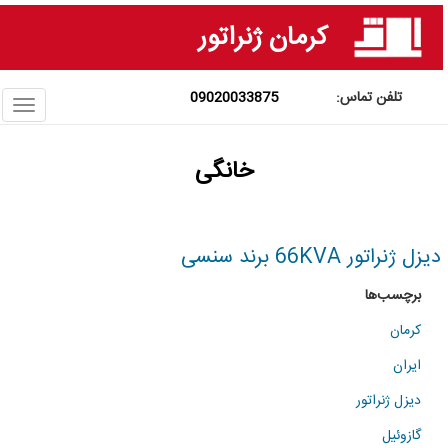
فتن
کرمان ژنراتور
ه
حتوای
صلی
09020033875
ggle
ation
خانگی
دیزل ژنراتور 66KVA برند سنسی
برچسب‌ها
کرمان
ایران
دیزل ژنراتور
گازوئیل