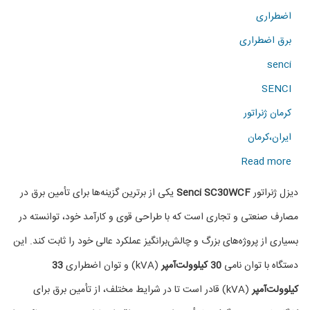
اضطراری
برق اضطراری
senci
SENCI
کرمان ژنراتور
ایران،کرمان
about
Read more
دیزل
دیزل ژنراتور
Senci SC30WCF
یکی از برترین گزینه‌ها برای تأمین برق در
ژنراتور
مصارف صنعتی و تجاری است که با طراحی قوی و کارآمد خود، توانسته در
Senci
بسیاری از پروژه‌های بزرگ و چالش‌برانگیز عملکرد عالی خود را ثابت کند. این
مدل
دستگاه با توان نامی
30 کیلوولت‌آمپر
(kVA) و توان اضطراری
33
SC30WCF
کیلوولت‌آمپر
(kVA) قادر است تا در شرایط مختلف، از تأمین برق برای
با