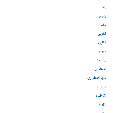
باک
باتری
برند
کانوپی
کاناپی
کابین
بی صدا
اضطراری
برق اضطراری
senci
SENCI
بنزین