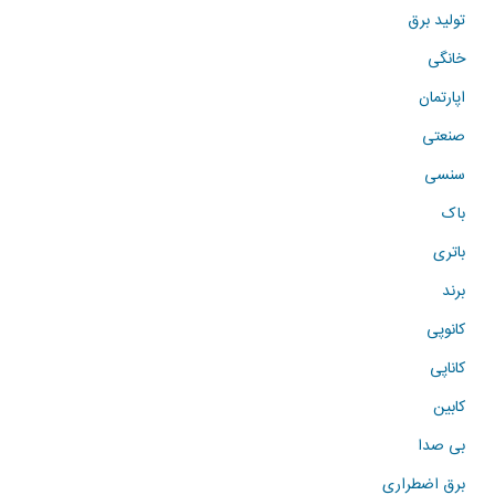
تولید برق
خانگی
اپارتمان
صنعتی
سنسی
باک
باتری
برند
کانوپی
کاناپی
کابین
بی صدا
برق اضطراری