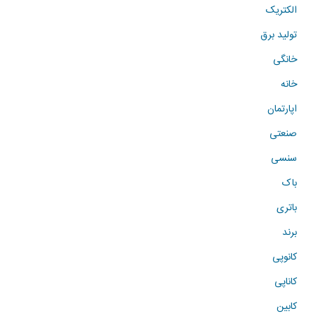
الکتریک
تولید برق
خانگی
خانه
اپارتمان
صنعتی
سنسی
باک
باتری
برند
کانوپی
کاناپی
کابین