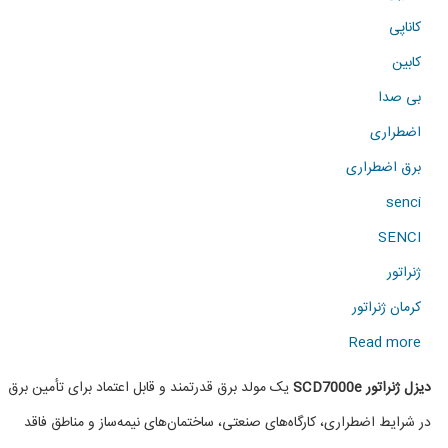
کاناپی
کابین
بی صدا
اضطراری
برق اضطراری
senci
SENCI
ژنراتور
کرمان ژنراتور
about
Read more
دیزل
دیزل ژنراتور SCD7000e
یک مولد برق قدرتمند و قابل اعتماد برای تأمین برق
ژنراتور
در شرایط اضطراری، کارگاه‌های صنعتی، ساختمان‌های نیمه‌ساز و مناطق فاقد
SCD7000e