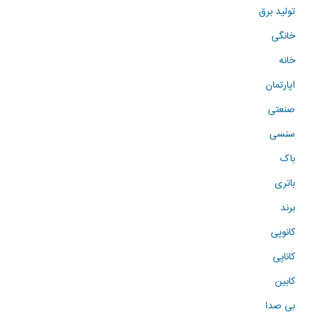
تولید برق
خانگی
خانه
اپارتمان
صنعتی
سنسی
باک
باتری
برند
کانوپی
کاناپی
کابین
بی صدا