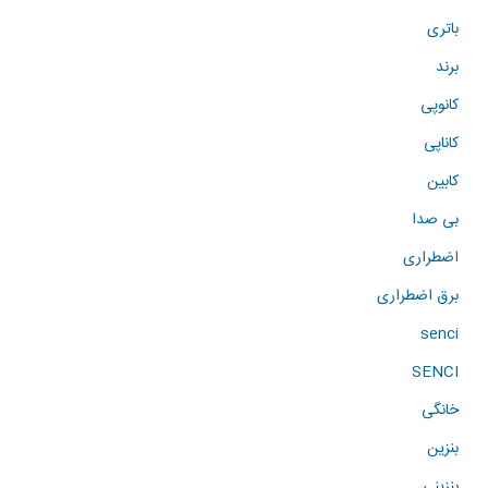
باتری
برند
کانوپی
کاناپی
کابین
بی صدا
اضطراری
برق اضطراری
senci
SENCI
خانگی
بنزین
بنزینی